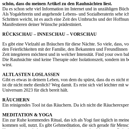
schön, dass du meinen Artikel zu den Rauhnächten liest.
Da es schon sehr viel Information im Internet und in unzähligen Bücher
Als Yogalehrerin und angehende Lebens- und Sozialberaterin sehe ich
Schritten weicht, ist es auch eine Zeit des Umbruchs und der Hoffnu
Manifestieren deiner Wünsche prädestiniert.
RÜCKSCHAU – INNESCHAU – VORSCHAU
Es gibt eine Vielzahl an Bräuchen für diese Nächte. So viele, dass, vo
den Feierlichkeiten mit der Familie, den Bekannten und FreundInnen da
Zeit integrieren möchtest und in welcher Intensität. Find your own ba
Die Rauhnächte sind keine Therapie oder Isolationszeit, sondern im be
wirst.
ALTLASTEN LOSLASSEN
Gibt es etwas in deinem Leben, von dem du spürst, dass du es nicht m
ist dir nicht mehr dienlich? Weg damit. Es reist sich viel leichter 
Universum 2023 für dich bereit hält.
RÄUCHERN
Ein reinigendes Tool ist das Räuchern. Da ich nicht die Räucherexpe
MEDITATION & YOGA
Ein zur Ruhe kommendes Ritual, das ich als Yogi fast täglich in meinen
kommen soll, nutzt. Es gibt Gehmeditation, die sich gerade für Mensc