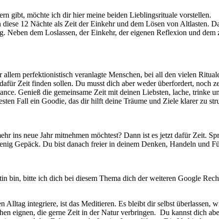
n gibt, möchte ich dir hier meine beiden Lieblingsrituale vorstellen.
 diese 12 Nächte als Zeit der Einkehr und dem Lösen von Altlasten. D
ng. Neben dem Loslassen, der Einkehr, der eigenen Reflexion und dem 
r allem perfektionistisch veranlagte Menschen, bei all den vielen Ritual
für Zeit finden sollen. Du musst dich aber weder überfordert, noch zer
lance. Genieß die gemeinsame Zeit mit deinen Liebsten, lache, trinke u
sten Fall ein Goodie, das dir hilft deine Träume und Ziele klarer zu st
ehr ins neue Jahr mitnehmen möchtest? Dann ist es jetzt dafür Zeit. Spr
mit wenig Gepäck. Du bist danach freier in deinem Denken, Handeln und 
rtin bin, bitte ich dich bei diesem Thema dich der weiteren Google Rec
 Alltag integriere, ist das Meditieren. Es bleibt dir selbst überlassen, 
hen eignen, die gerne Zeit in der Natur verbringen. Du kannst dich ab