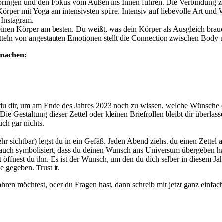
 bringen und den Fokus vom Außen ins Innen führen. Die Verbindung z
Körper mit Yoga am intensivsten spüre. Intensiv auf liebevolle Art und
 Instagram.
deinen Körper am besten. Du weißt, was dein Körper als Ausgleich brauc
teln von angestauten Emotionen stellt die Connection zwischen Body un
 machen:
 du dir, um am Ende des Jahres 2023 noch zu wissen, welche Wünsche du
e Gestaltung dieser Zettel oder kleinen Briefrollen bleibt dir überlas
ch gar nichts.
r sichtbar) legst du in ein Gefäß. Jeden Abend ziehst du einen Zettel 
auch symbolisiert, dass du deinen Wunsch ans Universum übergeben hast
ht öffnest du ihn. Es ist der Wunsch, um den du dich selber in diesem J
 gegeben. Trust it.
ren möchtest, oder du Fragen hast, dann schreib mir jetzt ganz einfac