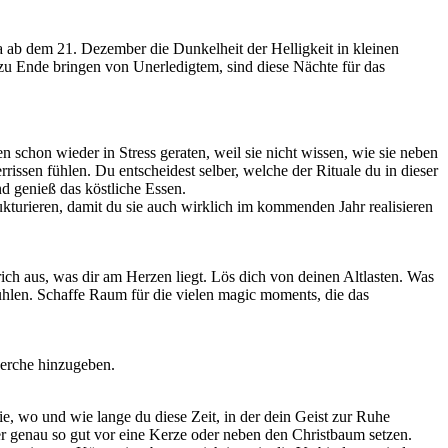
a ab dem 21. Dezember die Dunkelheit der Helligkeit in kleinen
zu Ende bringen von Unerledigtem, sind diese Nächte für das
en schon wieder in Stress geraten, weil sie nicht wissen, wie sie neben
rissen fühlen. Du entscheidest selber, welche der Rituale du in dieser
nd genieß das köstliche Essen.
rukturieren, damit du sie auch wirklich im kommenden Jahr realisieren
ich aus, was dir am Herzen liegt. Lös dich von deinen Altlasten. Was
Fühlen. Schaffe Raum für die vielen magic moments, die das
herche hinzugeben.
wie, wo und wie lange du diese Zeit, in der dein Geist zur Ruhe
er genau so gut vor eine Kerze oder neben den Christbaum setzen.