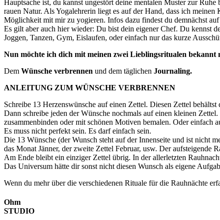
Hauptsache ist, du kannst ungestört deine mentalen Muster zur Ruhe
rauen Natur. Als Yogalehrerin liegt es auf der Hand, dass ich meinen 
Möglichkeit mit mir zu yogieren. Infos dazu findest du demnächst auf
Es gilt aber auch hier wieder: Du bist dein eigener Chef. Du kennst 
Joggen, Tanzen, Gym, Eislaufen, oder einfach nur das kurze Ausschüt
Nun möchte ich dich mit meinen zwei Lieblingsritualen bekannt
Dem
Wünsche verbrennen
und dem täglichen
Journaling.
ANLEITUNG ZUM WÜNSCHE VERBRENNEN
Schreibe 13 Herzenswünsche auf einen Zettel. Diesen Zettel behältst
Dann schreibe jeden der Wünsche nochmals auf einen kleinen Zettel. Di
zusammenbinden oder mit schönen Motiven bemalen. Oder einfach au
Es muss nicht perfekt sein. Es darf einfach sein.
Die 13 Wünsche (der Wunsch steht auf der Innenseite und ist nicht meh
das Monat Jänner, der zweite Zettel Februar, usw. Der aufsteigende R
Am Ende bleibt ein einziger Zettel übrig. In der allerletzten Rauhnac
Das Universum hätte dir sonst nicht diesen Wunsch als eigene Aufgabe
Wenn du mehr über die verschiedenen Rituale für die Rauhnächte erfah
Ohm
STUDIO