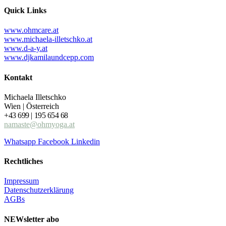
Quick Links
www.ohmcare.at
www.michaela-illetschko.at
www.d-a-y.at
www.djkamilaundcepp.com
Kontakt
Michaela Illetschko
Wien | Österreich
+43 699 | 195 654 68
namaste@ohmyoga.at
Whatsapp
Facebook
Linkedin
Rechtliches
Impressum
Datenschutzerklärung
AGBs
NEWsletter abo