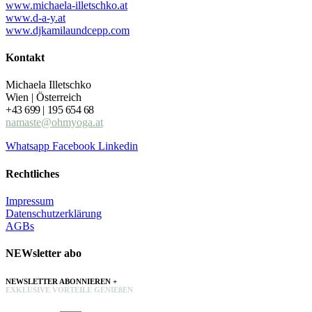
www.michaela-illetschko.at
www.d-a-y.at
www.djkamilaundcepp.com
Kontakt
Michaela Illetschko
Wien | Österreich
+43 699 | 195 654 68
namaste@ohmyoga.at
Whatsapp
Facebook
Linkedin
Rechtliches
Impressum
Datenschutzerklärung
AGBs
NEWsletter abo
NEWSLETTER ABONNIEREN +
EXKLUSIVE VORTEILE GENIEßEN