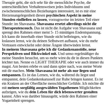
Therapie geht, die sich sehr für die menschliche Psyche, die
unterschiedlichen Verhaltensweisen jedes Individuums und
zwischenmenschlichen Beziehungen interessiert, ist es mir eine
Herzensangelegenheit diesen
psychischen Aspekt in meine
Stunden einfließen zu lassen
, vorzugsweise im letzten Teil einer
Stunde: im Shavasana.
Shavasana ersetzt allerdings nicht die
Therapeutencouch.
Das ist nicht die Aufgabe von Shavasana und
sprengt den Rahmen einer meist 5- 15 minütigen Endentspannung.
Ich kann dir innerhalb einer Stunde nicht beibringen, wie du
loslassen lernst, wie du deinen Selbstwert aufbaust, wie du mehr
Vertrauen entwickelst oder deine Ängste überwinden lernst.
In meinem Shavasana gebe ich dir Gedankenanstöße, neue
Perspektiven und Blickwinkel mit.
Und umso regelmäßiger du
meine Stunden besuchst, um so mehr wirst du dir in diesen Punkten
leichter tun. Nenne es LIGHT THERAPIE oder wie auch immer du
magst. Am besten erlebe es und dann spüre nach, was meine Worte
mit dir machen.
Mein Shavasana ist mehr als nur liegen und
entspannen.
Es ist das Lernen, wie du, während du liegst und
entspannst, dein Gedankenkarussell zur Ruhe bringen kannst. Es ist
ein Kratzen an der Oberfläche menschlicher Gefühle. Ich möchte dir
mit
meinen sorgfältig ausgewählten Yogathemen
Möglichkeiten
aufzeigen, wie du
dein Leben für dich lebenswerter gestalten
kannst. Alles was darüber hinausgeht, würde den Rahmen einer
Yogaeinheit sprengen.