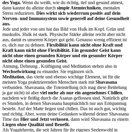
des Yoga.
Wenn du weißt, wie du richtig, tief und gesund atmest,
dann kannst du alleine durch
simple Atemtechniken
, mentalen
Stress reduzieren.
Dies wirkt sich wiederrum positiv auf dein
Nerven- und Immunsystem sowie generell auf deine Gesundheit
aus.
Jede und jeder von uns hat das Bild von Hulk im Kopf. Grün und
muskulös. Hulk ist stark. Physische Stärke alleine reicht aber nicht
aus, damit es unserem Körper gut geht. Genauso wenig effizient ist
es, dich nur zu dehnen.
Flexibilität kann nicht ohne Kraft und
Kraft kann nicht ohne Flexibilität. Ein gesunder Geist kann
nicht ohne einen gesunden Körper und ein gesunder Körper
nicht ohne einen gesunden Geist.
Atmung, Dehnung , Kräftigung und Meditation stehen also in
Wechselwirkung
zu einander. Sie ergänzen sich.
Meditation
, das vierte und ebenso wichtige Element, ist für die
meisten Yoga praktizierenden Menschen stark mit
Shavasana
verbunden. Shavasana, die Totenstellung (ich mag diese Betitelung
ja gar nicht) ist aber
viel mehr als nur ein angenehmes Chillen
,
nachdem wir fleißig durch die Asanas geflossen sind. Natürlich gibt
es Stunden, in denen Shavasana hauptsächlich nur aus Entspannug
besteht. Auf der Matte liegen und chillen. Das ist auch gut, wichtig
und richtig. Aber, wenn deine Gedanken während deiner Shavasana
Time das
Hier und Jetzt verlassen
, dann wird Shavasana zu einem
Liegen ohne Qualität und Benefit.
Als Yogalehrerin, die seit Jahren für ihr eigenes Seelenwohl in