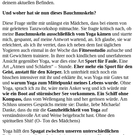
deinem aktuellen Befinden.
Und woher hat sie nun dieses Bauchmuskeln?
Diese Frage stellte mir unlängst ein Mädchen, dass bei einem von
mir geleiteten Tanzworkshop mitmachte. Sie fragte kritisch nach, ob
meine
Bauchmuskeln ausschließlich vom Yoga kämen
und starrte
mich, gespannt, auf meine Antwort wartend, an. Ich glaube, sie war
erleichtert, als ich ihr verriet, dass ich neben dem fast täglichen
Yogieren auch einmal in der Woche das
Fitnessstudio
aufsuche und
mit Gewichtern trainiere. In ihrer noch kindlichen und unerfahrenen
Ansicht gegenüber Yoga, war dies eine Art
Sport für Faule.
Eine
Art „Atmen und Schlafen“ – Stunde.
Eher mehr ein Sport für den
Geist, anstatt für den Körper.
Ich unterhielt mich noch ein
bisschen intensiver mit ihr und erklärte ihr, was Yoga mir Gutes tut
und
warum Yoga zum Mittelpunkt meines Lebens wurde
. Ohne
Yoga, sprach ich zu ihr, wäre mein Anker weg und ich würde mir
wie ein Boot auf stürmischer See vorkommen.
Ein Schiff ohne
Kompass,
dass vom Wellengang hin und her gerissen würde. Am
Schluss unseres Gesprächs meinte sie: Danke, liebe Michaela!
Danke, dass du mir die
Ganzheitlichkeit von Yoga
auf
verständnisvolle Art und Weise beigebracht hast. Ohne den
spirituellen Shit! (O- Ton des Mädchens)
Yoga hilft den
Spagat zwischen unseren unterschiedlichen