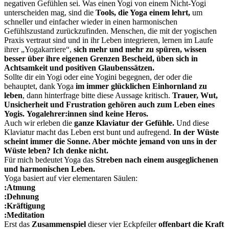
negativen Gefühlen sei. Was einen Yogi von einem Nicht-Yogi
unterscheiden mag, sind die
Tools, die Yoga einem lehrt,
um
schneller und einfacher wieder in einen harmonischen
Gefühlszustand zurückzufinden. Menschen, die mit der yogischen
Praxis vertraut sind und in ihr Leben integrieren, lernen im Laufe
ihrer „Yogakarriere“,
sich mehr und mehr zu spüren, wissen
besser über ihre eigenen Grenzen Bescheid, üben sich in
Achtsamkeit und positiven Glaubenssätzen.
Sollte dir ein Yogi oder eine Yogini begegnen, der oder die
behauptet, dank Yoga
im immer glücklichen Einhornland zu
leben
, dann hinterfrage bitte diese Aussage kritisch.
Trauer, Wut,
Unsicherheit und Frustration gehören auch zum Leben eines
Yogis.
Yogalehrer:innen sind keine Heros.
Auch wir erleben die
ganze Klaviatur der Gefühle.
Und diese
Klaviatur macht das Leben erst bunt und aufregend.
In der Wüste
scheint immer die Sonne. Aber möchte jemand von uns in der
Wüste leben? Ich denke nicht.
Für mich bedeutet Yoga das
Streben nach einem ausgeglichenen
und harmonischen Leben.
Yoga basiert auf vier elementaren Säulen:
:Atmung
:Dehnung
:Kräftigung
:Meditation
Erst das
Zusammenspiel
dieser vier Eckpfeiler
offenbart die Kraft