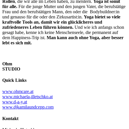
Rollen
, die wir alle im Leben haben, zu meistern.
Yoga ist somit
für alle.
Für die junge Mutter und den jungen Vater, die berufstätige
Frau und den berufstätigen Mann, den oder die Bodybuildner:in
und genauso für die oder den Zirkusartist:in.
Yoga bietet so viele
kraftvolle Tools an, damit wir ein glücklicheres und
zufriedeneres Leben führen können.
Und wie ich anfangs schon
gesagt habe, kenne ich keine Menschenseele, die permanent auf
dem Happiness-Trip ist.
Man kann auch ohne Yoga, aber besser
lebt es sich mit.
Ohm
STUDIO
Quick Links
www.ohmcare.at
www.michaela-illetschko.at
www.d-a-y.at
www.djkamilaundcepp.com
Kontakt