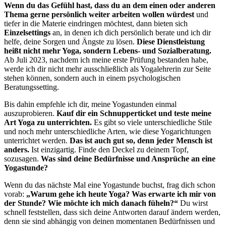
Wenn du das Gefühl hast, dass du an dem einen oder anderen
Thema gerne persönlich weiter arbeiten wollen würdest
und
tiefer in die Materie eindringen möchtest, dann bieten sich
Einzelsettings
an, in denen ich dich persönlich berate und ich dir
helfe, deine Sorgen und Ängste zu lösen.
Diese Dienstleistung
heißt nicht mehr Yoga, sondern Lebens- und Sozialberatung.
Ab Juli 2023, nachdem ich meine erste Prüfung bestanden habe,
werde ich dir nicht mehr ausschließlich als Yogalehrerin zur Seite
stehen können, sondern auch in einem psychologischen
Beratungssetting.
Bis dahin empfehle ich dir, meine Yogastunden einmal
auszuprobieren.
Kauf dir ein Schnupperticket und teste meine
Art Yoga zu unterrichten.
Es gibt so viele unterschiedliche Stile
und noch mehr unterschiedliche Arten, wie diese Yogarichtungen
unterrichtet werden.
Das ist auch gut so, denn jeder Mensch ist
anders.
Ist einzigartig. Finde den Deckel zu deinem Topf,
sozusagen.
Was sind deine Bedürfnisse und Ansprüche an eine
Yogastunde?
Wenn du das nächste Mal eine Yogastunde buchst, frag dich schon
vorab:
„Warum gehe ich heute Yoga? Was erwarte ich mir von
der Stunde? Wie möchte ich mich danach füheln?“
Du wirst
schnell feststellen, dass sich deine Antworten darauf ändern werden,
denn sie sind abhängig von deinen momentanen Bedürfnissen und