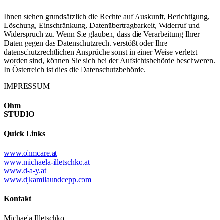
Ihnen stehen grundsätzlich die Rechte auf Auskunft, Berichtigung,
Löschung, Einschränkung, Datenübertragbarkeit, Widerruf und
Widerspruch zu. Wenn Sie glauben, dass die Verarbeitung Ihrer
Daten gegen das Datenschutzrecht verstößt oder Ihre
datenschutzrechtlichen Ansprüche sonst in einer Weise verletzt
worden sind, können Sie sich bei der Aufsichtsbehörde beschweren.
In Österreich ist dies die Datenschutzbehörde.
IMPRESSUM
Ohm
STUDIO
Quick Links
www.ohmcare.at
www.michaela-illetschko.at
www.d-a-y.at
www.djkamilaundcepp.com
Kontakt
Michaela Illetschko